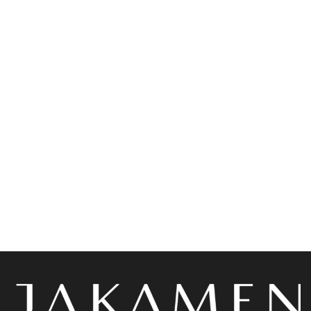
Accessoires
Accessoires
Jakamen Ceinture
Jakamen Ceinture Coffee
Classique Simili Cuir 4 Cm
Coffee
Lire la suite
د.ج
1,900.00
Choix des options