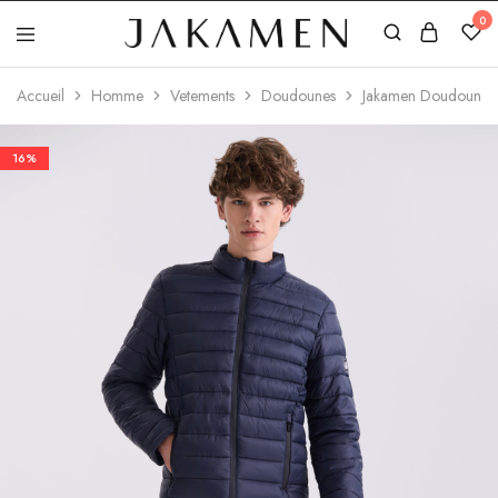
0
Jakamen
Algérie
Accueil
Homme
Vetements
Doudounes
Jakamen Doudoune N
16%