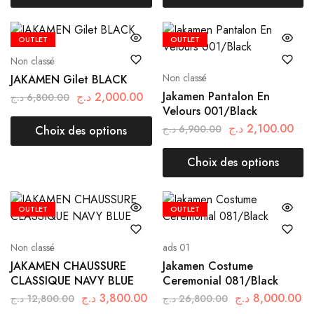
OUTLET
OUTLET
Non classé
Non classé
JAKAMEN Gilet BLACK
Jakamen Pantalon En
د.ج
2,000.00
د.ج
6,800.00
Velours 001/Black
د.ج
2,100.00
د.ج
6,900.00
Choix des options
Choix des options
OUTLET
OUTLET
Non classé
ads 01
JAKAMEN CHAUSSURE
Jakamen Costume
CLASSIQUE NAVY BLUE
Ceremonial 081/Black
د.ج
3,800.00
د.ج
8,000.00
د.ج
12,800.00
د.ج
26,800.00