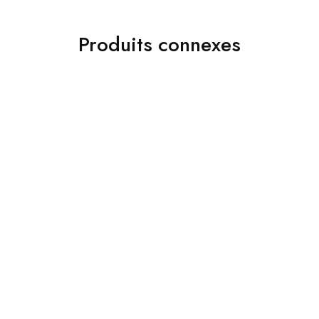
Produits connexes
ads 01
Chemises
Jakamen Costume Navy
Jakamen Chemise
Blue
Classqiue White
د.ج
34,800.00
Lire la suite
Choix des options