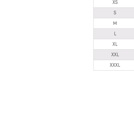
XS
S
M
L
XL
XXL
XXXL
Ce