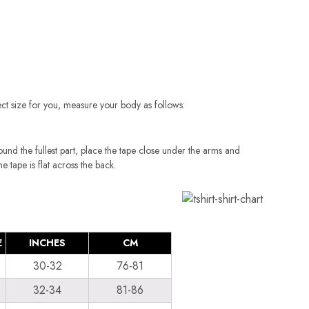
ct size for you, measure your body as follows:
und the fullest part, place the tape close under the arms and
e tape is flat across the back.
E
INCHES
CM
30-32
76-81
32-34
81-86