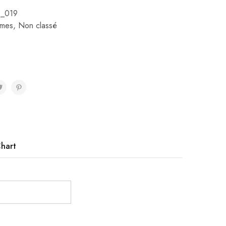
_019
umes
,
Non classé
Chart