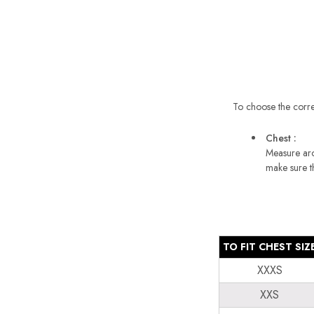
To choose the corre
Chest :
Measure aro
make sure th
TO FIT CHEST SIZ
XXXS
XXS