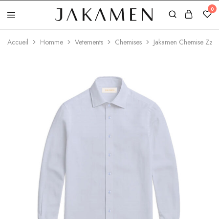
0
Jakamen
Algérie
Accueil
Homme
Vetements
Chemises
Jakamen Chemise Zz B