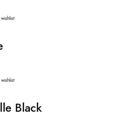
wishlist
e
wishlist
lle Black