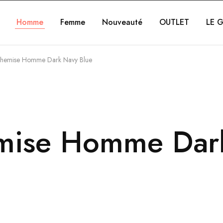
Homme
Femme
Nouveauté
OUTLET
LE G
hemise Homme Dark Navy Blue
mise Homme Dark