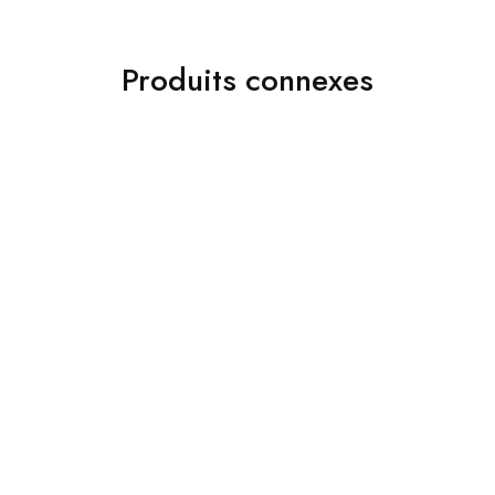
Produits connexes
Accessoires
Costumes
Jakamen Porte Feuille
Jakamen Costume Black