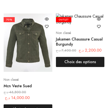
70%
OUTLET
Non classé
Jakamen Chaussure Casual
Burgundy
د.ج
2,200.00
د.ج
7,400.00
Choix des options
Non classé
Mcn Veste Sued
د.ج
46,800.00
د.ج
14,000.00