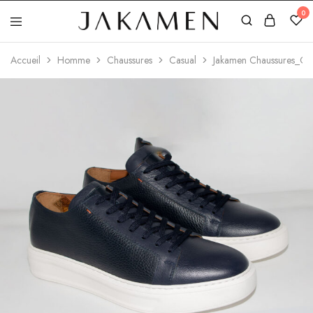
0
Jakamen
Algérie
Accueil
Homme
Chaussures
Casual
Jakamen Chaussures_Cas