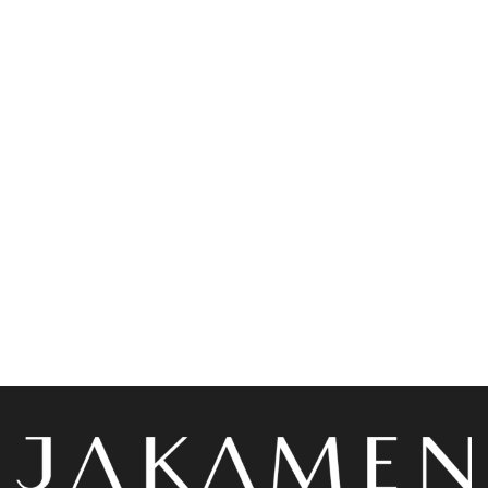
Chemises
Accessoires
Jakamen Chemise
Jakamen Sac Black
Classqiue Zz Top White
د.ج
9,800.00
د.ج
4,400.00
Choix des options
Choix des options