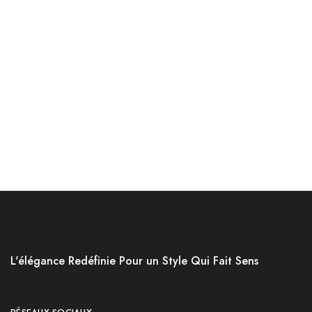
Non classé
Non classé
Jakamen Pantalon
Jakamen Chaussure Casual
Classique Anthracite
Burgundy
د.ج
2,000.00
د.ج
2,200.00
د.ج
6,800.00
د.ج
7,400.00
Choix des options
Choix des options
L'élégance Redéfinie Pour un Style Qui Fait Sens