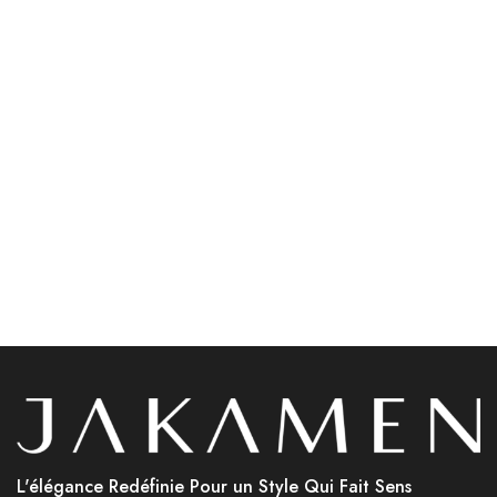
Accessoires
Accessoires
Jakamen Porte Feuille
Jakamen Ceinture Coffee
Black
د.ج
3,600.00
د.ج
3,800.00
Choix des options
Choix des options
L'élégance Redéfinie Pour un Style Qui Fait Sens