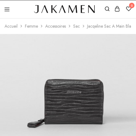
0
Jakamen
Algérie
Accueil
Femme
Accessoires
Sac
Jacqeline Sac A Main Black