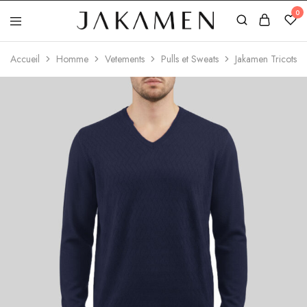
0
Jakamen
Algérie
Accueil
Homme
Vetements
Pulls et Sweats
Jakamen Tricots A