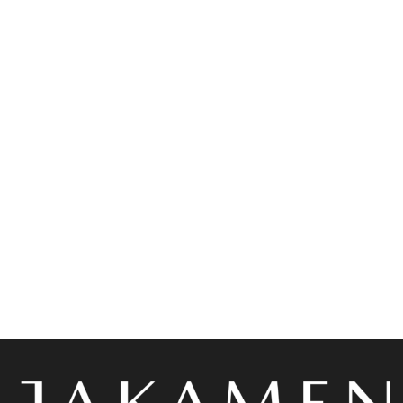
Accessoires
ads 01
Jakamen Ceinture Black
Jakamen Costume Navy
Blue
د.ج
3,600.00
د.ج
34,800.00
Choix des options
Choix des options