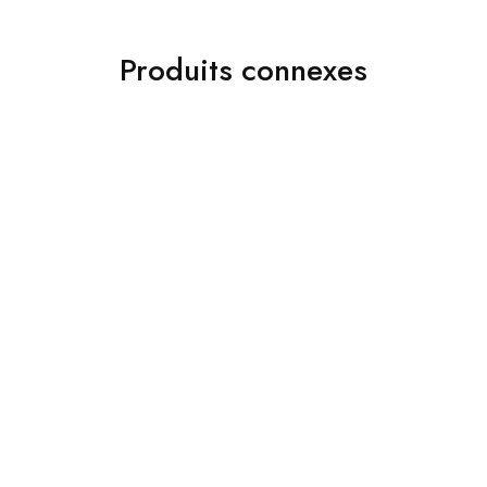
Produits connexes
Costumes
Accessoires
Jakamen Costume Black
Jakamen Porte Feuille
د.ج
34,800.00
Black
د.ج
3,800.00
Choix des options
Choix des options
Accessoires