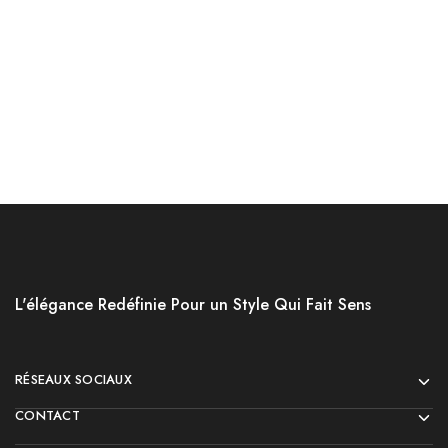
د.ج
4,800.00
د.ج
3,800.00
Choix des options
Choix des options
L'élégance Redéfinie Pour un Style Qui Fait Sens
RÉSEAUX SOCIAUX
CONTACT