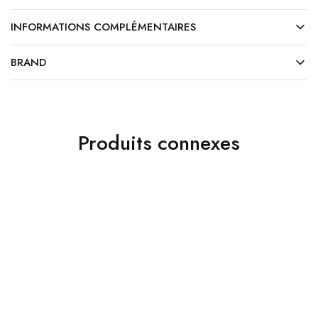
INFORMATIONS COMPLÉMENTAIRES
BRAND
Produits connexes
Accessoires
ads 01
Jakamen Sac Black
Jakamen Pantalon
د.ج
9,800.00
Classique Grey
د.ج
6,800.00
Choix des options