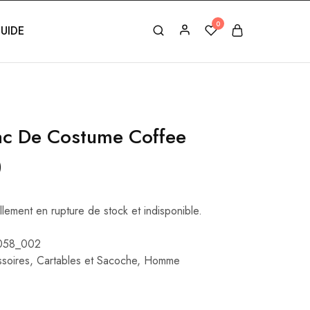
0
UIDE
ac De Costume Coffee
)
llement en rupture de stock et indisponible.
058_002
soires
,
Cartables et Sacoche
,
Homme