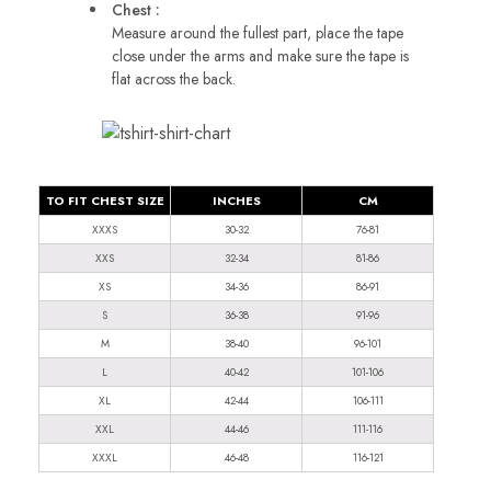
Chest :
Measure around the fullest part, place the tape
close under the arms and make sure the tape is
flat across the back.
TO FIT CHEST SIZE
INCHES
CM
XXXS
30-32
76-81
XXS
32-34
81-86
XS
34-36
86-91
S
36-38
91-96
M
38-40
96-101
L
40-42
101-106
XL
42-44
106-111
XXL
44-46
111-116
XXXL
46-48
116-121