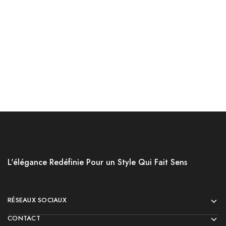
د.ج
2,800.00
د.ج
34,800.00
Choix des options
Choix des options
L'élégance Redéfinie Pour un Style Qui Fait Sens
RÉSEAUX SOCIAUX
CONTACT