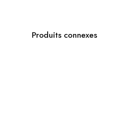
Produits connexes
Accessoires
Accessoires
Jakamen Porte Feuille
Black
Jakamen Ceinture
Classique Simili Cuir 4 Cm
د.ج
3,800.00
Navy Blue
د.ج
1,900.00
Choix des options
Choix des options