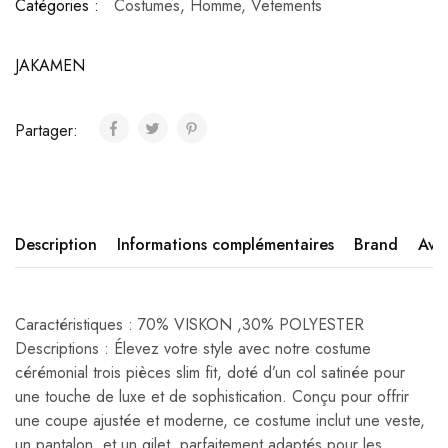
Catégories :
Costumes
,
Homme
,
Vetements
JAKAMEN
Partager:
Description
Informations complémentaires
Brand
Avis
Caractéristiques : 70% VISKON ,30% POLYESTER
Descriptions : Élevez votre style avec notre costume
cérémonial trois pièces slim fit, doté d’un col satinée pour
une touche de luxe et de sophistication. Conçu pour offrir
une coupe ajustée et moderne, ce costume inclut une veste,
un pantalon, et un gilet, parfaitement adaptés pour les