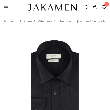
0
Jakamen
Algérie
Accueil
Homme
Vetements
Chemises
Jakamen Chemise Navy