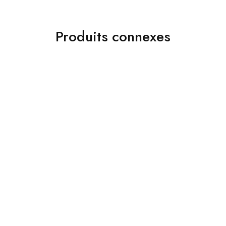
Produits connexes
ads 01
Accessoires
Jakamen Chaussure
Jakamen Ceinture Coffee