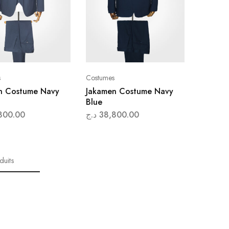
s
Costumes
n Costume Navy
Jakamen Costume Navy
Blue
800.00
د.ج
38,800.00
duits