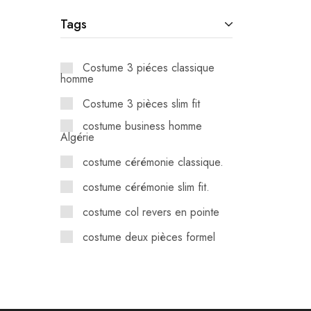
Tags
Costume 3 piéces classique
homme
Costume 3 pièces slim fit
costume business homme
Algérie
costume cérémonie classique.
costume cérémonie slim fit.
costume col revers en pointe
costume deux pièces formel
costume drop 6 élégant
costume formel homme Algérie