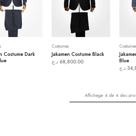
s
Costumes
Costume
n Costume Dark
Jakamen Costume Black
Jakame
lue
Blue
د.ج
68,800.00
د.ج
34,
Affichage
4
de
4
des pro