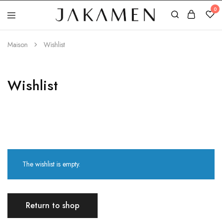
0
Jakamen
Algérie
Maison
Wishlist
Wishlist
The wishlist is empty.
Return to shop