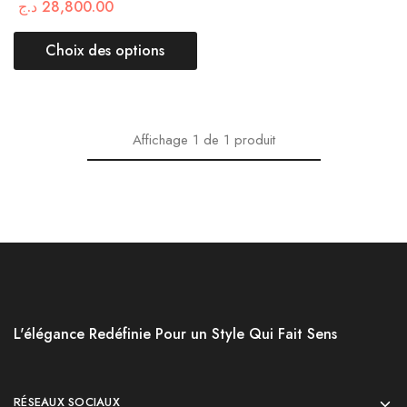
د.ج
28,800.00
Choix des options
Affichage
1
de
1
produit
L'élégance Redéfinie Pour un Style Qui Fait Sens
RÉSEAUX SOCIAUX