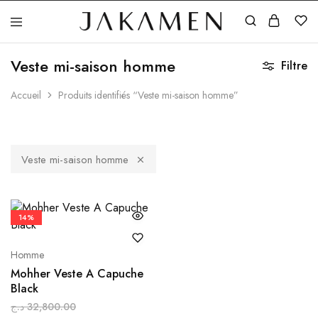
Jakamen
Algérie
Veste mi-saison homme
Filtre
Accueil
Produits identifiés “Veste mi-saison homme”
Veste mi-saison homme
14%
Homme
Mohher Veste A Capuche
Black
د.ج
32,800.00