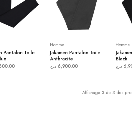
Homme
Homme
n Pantalon Toile
Jakamen Pantalon Toile
Jakamen
lue
Anthracite
Black
800.00
د.ج
6,900.00
د.ج
6,9
Affichage
3
de
3
des pro