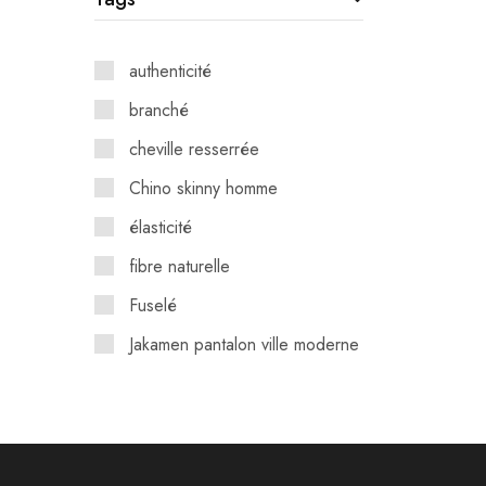
authenticité
branché
cheville resserrée
Chino skinny homme
élasticité
fibre naturelle
Fuselé
Jakamen pantalon ville moderne
jambes fines.
Pantalon chino homme
Pantalon coton viscose homme