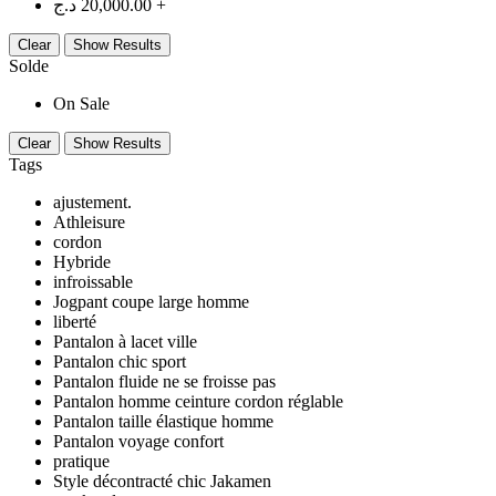
د.ج
20,000.00
+
Clear
Show Results
Solde
On Sale
Clear
Show Results
Tags
ajustement.
Athleisure
cordon
Hybride
infroissable
Jogpant coupe large homme
liberté
Pantalon à lacet ville
Pantalon chic sport
Pantalon fluide ne se froisse pas
Pantalon homme ceinture cordon réglable
Pantalon taille élastique homme
Pantalon voyage confort
pratique
Style décontracté chic Jakamen