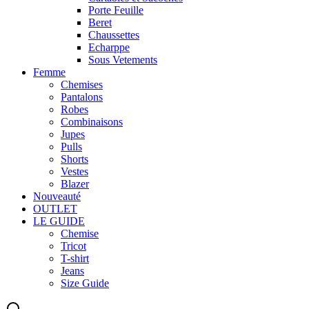
Porte Feuille
Beret
Chaussettes
Echarppe
Sous Vetements
Femme
Chemises
Pantalons
Robes
Combinaisons
Jupes
Pulls
Shorts
Vestes
Blazer
Nouveauté
OUTLET
LE GUIDE
Chemise
Tricot
T-shirt
Jeans
Size Guide