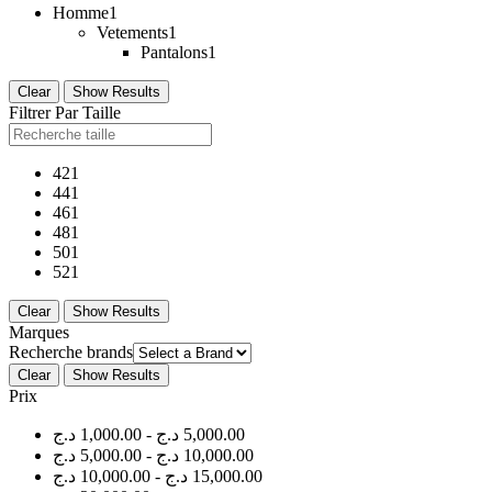
Homme
1
Vetements
1
Pantalons
1
Clear
Show Results
Filtrer Par Taille
42
1
44
1
46
1
48
1
50
1
52
1
Clear
Show Results
Marques
Recherche brands
Clear
Show Results
Prix
د.ج
1,000.00
-
د.ج
5,000.00
د.ج
5,000.00
-
د.ج
10,000.00
د.ج
10,000.00
-
د.ج
15,000.00