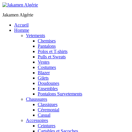
Jakamen Algérie
Accueil
Homme
Vetements
Chemises
Pantalons
Polos et T-shirts
Pulls et Sweats
Vestes
Costumes
Blazer
Gilets
Doudounes
Ensembles
Pontalons Survetements
Chaussures
Classiques
Céremonial
Casual
Accessoires
Ceintures
Cartables et Sacoches