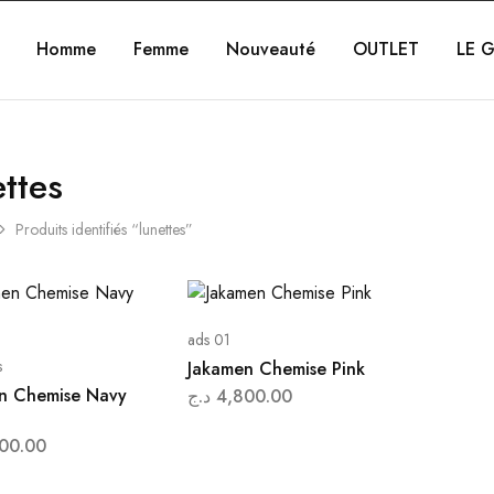
Homme
Femme
Nouveauté
OUTLET
LE G
ettes
Produits identifiés “lunettes”
ads 01
s
Jakamen Chemise Pink
n Chemise Navy
د.ج
4,800.00
00.00