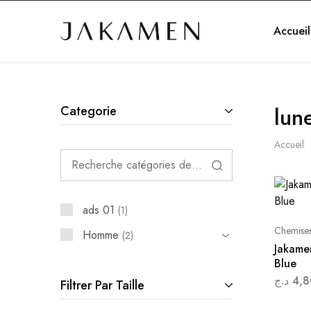
Accueil
Jakamen
Algérie
lun
Categorie
Accueil
ads 01
1
Chemise
Homme
2
Jakame
Blue
د.ج
4,8
Filtrer Par Taille