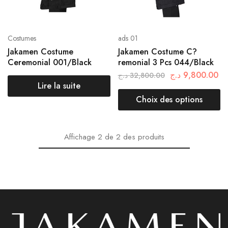
Costumes
ads 01
Jakamen Costume
Jakamen Costume C?
Ceremonial 001/Black
remonial 3 Pcs 044/Black
د.ج
9,800.00
د.ج
32,800.00
Lire la suite
Choix des options
Affichage
2
de
2
des produits