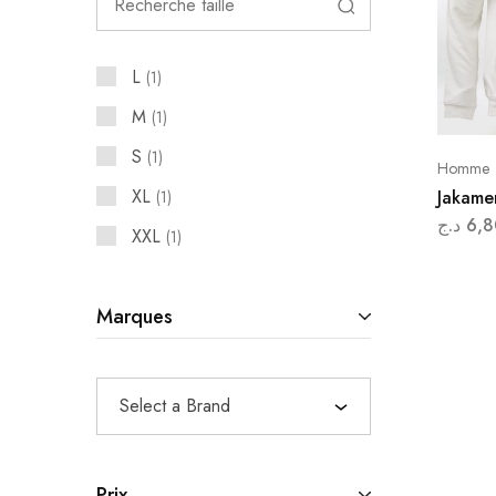
L
1
M
1
S
1
Homme
XL
Jakame
1
د.ج
6,8
XXL
1
Marques
Select a Brand
Prix