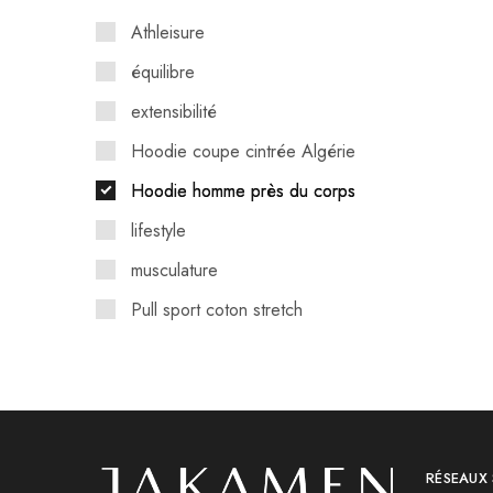
Athleisure
équilibre
extensibilité
Hoodie coupe cintrée Algérie
Hoodie homme près du corps
lifestyle
musculature
Pull sport coton stretch
seconde peau
Sweat capuche slim fit
Sweat design minimaliste
Sweat homme coton lycra
RÉSEAUX