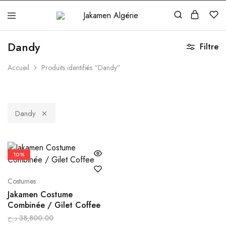
Jakamen
Algérie
Dandy
Filtre
Accueil
Produits identifiés “Dandy”
Dandy
10%
Costumes
Jakamen Costume
Combinée / Gilet Coffee
د.ج
38,800.00