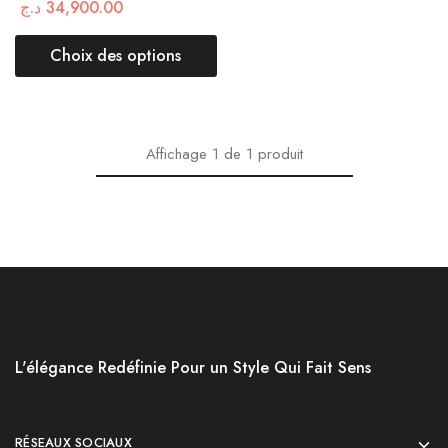
د.ج
34,900.00
Choix des options
Affichage
1
de
1
produit
L'élégance Redéfinie Pour un Style Qui Fait Sens
RÉSEAUX SOCIAUX