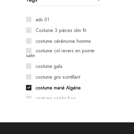
ads 01
Costume 3 pièces slim fit
costume cérémonie homme.
costume col revers en pointe
satin
costume gala
costume gris scintillant
costume marié Algérie
costume soirée luxe.
smoking moderne homme