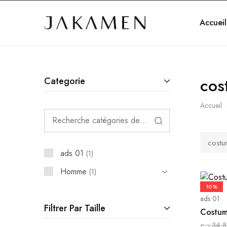
Accueil
Jakamen
Algérie
cos
Categorie
Accueil
costu
ads 01
1
Homme
1
10%
ads 01
Filtrer Par Taille
Costum
د.ج
34,