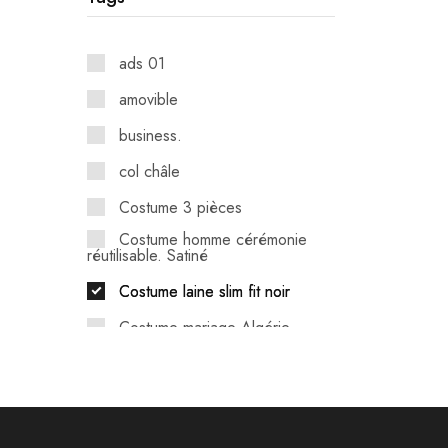
ads 01
amovible
business.
col châle
Costume 3 pièces
Costume homme cérémonie
réutilisable. Satiné
Costume laine slim fit noir
Costume mariage Algérie
Costume noir
Costume transformable mariage
bureau
Drop 6