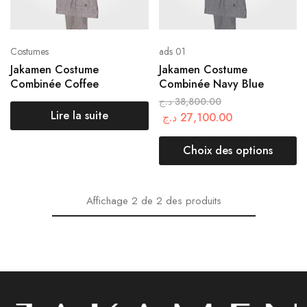
Costumes
ads 01
Jakamen Costume
Jakamen Costume
Combinée Coffee
Combinée Navy Blue
د.ج
38,800.00
Lire la suite
د.ج
27,100.00
Choix des options
Affichage
2
de
2
des produits