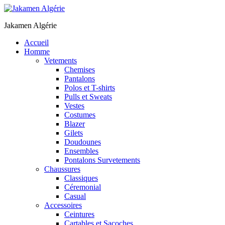
Jakamen Algérie
Accueil
Homme
Vetements
Chemises
Pantalons
Polos et T-shirts
Pulls et Sweats
Vestes
Costumes
Blazer
Gilets
Doudounes
Ensembles
Pontalons Survetements
Chaussures
Classiques
Céremonial
Casual
Accessoires
Ceintures
Cartables et Sacoches