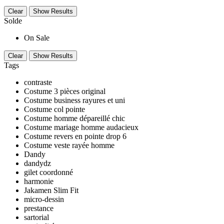
Clear
Show Results
Solde
On Sale
Clear
Show Results
Tags
contraste
Costume 3 pièces original
Costume business rayures et uni
Costume col pointe
Costume homme dépareillé chic
Costume mariage homme audacieux
Costume revers en pointe drop 6
Costume veste rayée homme
Dandy
dandydz
gilet coordonné
harmonie
Jakamen Slim Fit
micro-dessin
prestance
sartorial