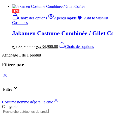
10%
Choix des options
Aperçu rapide
Add to wishlist
Costumes
Jakamen Costume Combinée / Gilet Co
د.ج
38,800.00
د.ج
34,900.00
Choix des options
Affichage
1
de
1
produit
Filtrer par
Filtre
Costume homme dépareillé chic
Categorie