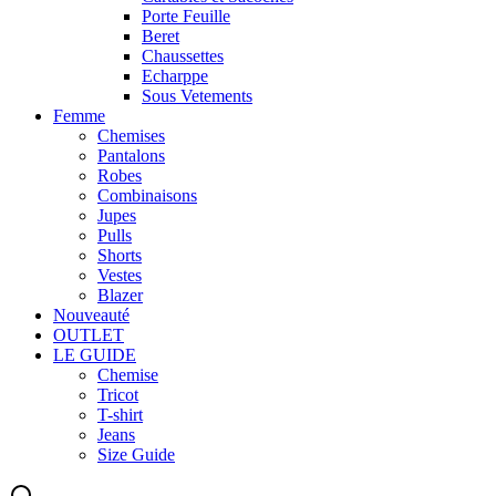
Porte Feuille
Beret
Chaussettes
Echarppe
Sous Vetements
Femme
Chemises
Pantalons
Robes
Combinaisons
Jupes
Pulls
Shorts
Vestes
Blazer
Nouveauté
OUTLET
LE GUIDE
Chemise
Tricot
T-shirt
Jeans
Size Guide