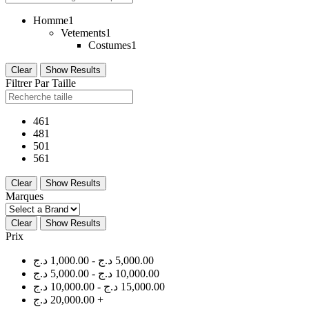
Homme
1
Vetements
1
Costumes
1
Clear
Show Results
Filtrer Par Taille
46
1
48
1
50
1
56
1
Clear
Show Results
Marques
Clear
Show Results
Prix
د.ج
1,000.00
-
د.ج
5,000.00
د.ج
5,000.00
-
د.ج
10,000.00
د.ج
10,000.00
-
د.ج
15,000.00
د.ج
20,000.00
+