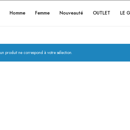
Homme
Femme
Nouveauté
OUTLET
LE G
un produit ne correspond à votre sélection.