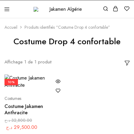
Jakamen
Algérie
Accueil
Produits identifiés “Costume Drop 4 confortable”
Costume Drop 4 confortable
Affichage
1
de
1
produit
10%
Costumes
Costume Jakamen
Anthracite
د.ج
32,800.00
د.ج
29,500.00