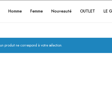
Homme
Femme
Nouveauté
OUTLET
LE G
un produit ne correspond à votre sélection.