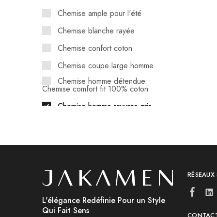
Chemise ample pour l'été
Chemise blanche rayée
Chemise confort coton
Chemise coupe large homme
Chemise homme détendue.
Chemise comfort fit 100% coton
Chemise homme rayures gris
douceur
gris perle
liberté
RÉSEAUX
vacances
Vêtement homme décontracté
Algérie
L'élégance Redéfinie Pour un Style
Qui Fait Sens
CONTAC