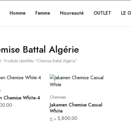
Homme
Femme
Nouveauté
OUTLET
LE G
mise Battal Algérie
Produits identifiés “Chemise Battal Algérie”
s
Chemises
n Chemise White-4
Jakamen Chemise Casual
00.00
White
د.ج
5,800.00