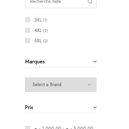
3XL
1
4XL
2
5XL
2
Marques
Prix
د.ج
1,000.00
-
د.ج
5,000.00