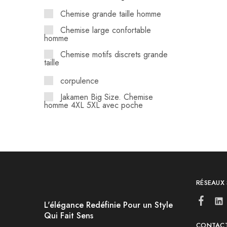
Chemise grande taille homme
Chemise large confortable
homme
Chemise motifs discrets grande
taille
corpulence
Jakamen Big Size. Chemise
homme 4XL 5XL avec poche
Mode homme fort Algérie.
Aisance
morphologie
Pamuk
RÉSEAUX
poche poitrine.
respirant
L'élégance Redéfinie Pour un Style
Qui Fait Sens
tour de taille
CONTAC