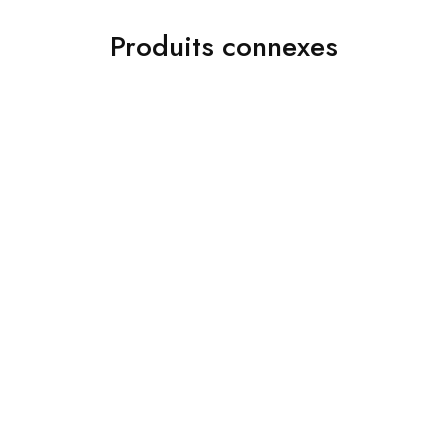
Produits connexes
Accessoires
ads 01
Jakamen Sac Black
Jakamen Costume Navy
د.ج
9,800.00
Blue
د.ج
34,800.00
Choix des options
Choix des options
Chemises