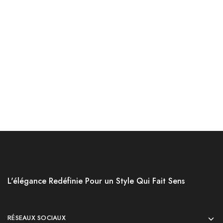
Accessoires
Accessoires
Jakamen Sac Black
Jakamen Sac Coffee
د.ج
9,800.00
د.ج
9,800.00
Choix des options
Choix des options
L'élégance Redéfinie Pour un Style Qui Fait Sens
RÉSEAUX SOCIAUX