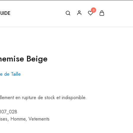
0
UIDE
hemise Beige
e de Taille
llement en rupture de stock et indisponible.
107_028
ises
,
Homme
,
Vetements