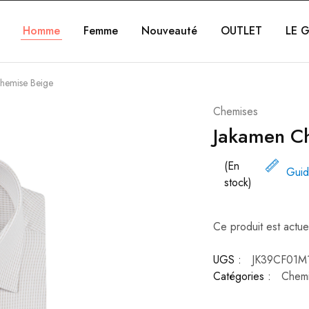
Homme
Femme
Nouveauté
OUTLET
LE G
hemise Beige
Chemises
Jakamen C
(En
Guid
stock)
Ce produit est actue
UGS :
JK39CF01M
Catégories :
Chem