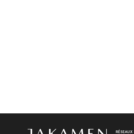
Accessoires
Accessoires
Jakamen Porte Feuille Coffee
Jakamen 
د.ج
2,80
RÉSEAUX