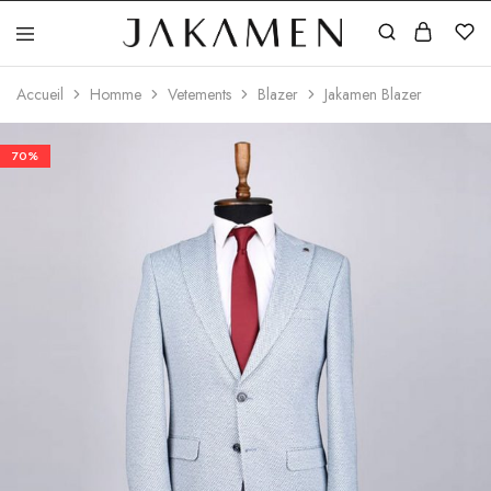
Jakamen
Algérie
Accueil
Homme
Vetements
Blazer
Jakamen Blazer
70%